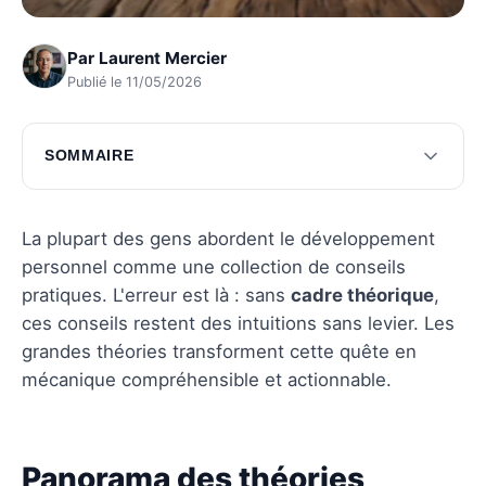
Par
Laurent Mercier
Publié le 11/05/2026
SOMMAIRE
Panorama des théories humanistes
Exploration des théories cognitives
La plupart des gens abordent le développement
personnel comme une collection de conseils
Questions fréquentes
pratiques. L'erreur est là : sans
cadre théorique
,
ces conseils restent des intuitions sans levier. Les
grandes théories transforment cette quête en
mécanique compréhensible et actionnable.
Panorama des théories