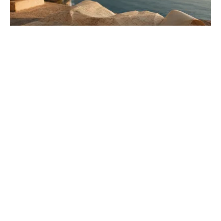
Monaco vs Monte-Carlo : comprendre
enfin la différence
Apprenez à distinguer l'État souverain du simple
quartier de luxe. Géographie, histoire du casino et
statut administratif : tout ce qu'il faut savoir ici.
AnthropoBlog