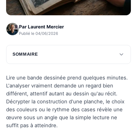
Par
Laurent Mercier
Publié le 04/06/2026
SOMMAIRE
Comprendre la structure narrative
Décrypter le langage visuel
Lire une bande dessinée prend quelques minutes.
L'analyser vraiment demande un regard bien
Interpréter les dialogues et les textes
différent, attentif autant au dessin qu'au récit.
Analyser le symbolisme et les thèmes
Décrypter la construction d'une planche, le choix
des couleurs ou le rythme des cases révèle une
Questions fréquentes
œuvre sous un angle que la simple lecture ne
suffit pas à atteindre.