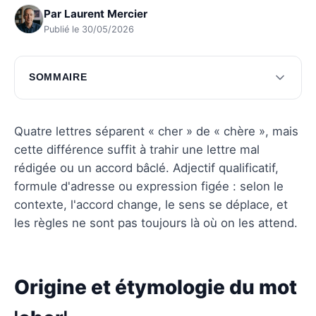
Par
Laurent Mercier
Publié le 30/05/2026
SOMMAIRE
Origine et étymologie du mot 'cher'
Accords de 'cher' en tant qu'adjectif
Quatre lettres séparent « cher » de « chère », mais
cette différence suffit à trahir une lettre mal
Usage de 'cher' comme adverbe
rédigée ou un accord bâclé. Adjectif qualificatif,
Écriture inclusive et moderne
formule d'adresse ou expression figée : selon le
contexte, l'accord change, le sens se déplace, et
Memento pratique et synonymes
les règles ne sont pas toujours là où on les attend.
Questions fréquentes
Origine et étymologie du mot