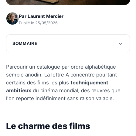
Par
Laurent Mercier
Publié le 25/05/2026
SOMMAIRE
Le charme des films d'animation
L'intensité des drames poignants
Parcourir un catalogue par ordre alphabétique
semble anodin. La lettre A concentre pourtant
L'impact des documentaires captivants
certains des films les plus
techniquement
Questions fréquentes
ambitieux
du cinéma mondial, des œuvres que
l'on reporte indéfiniment sans raison valable.
Le charme des films