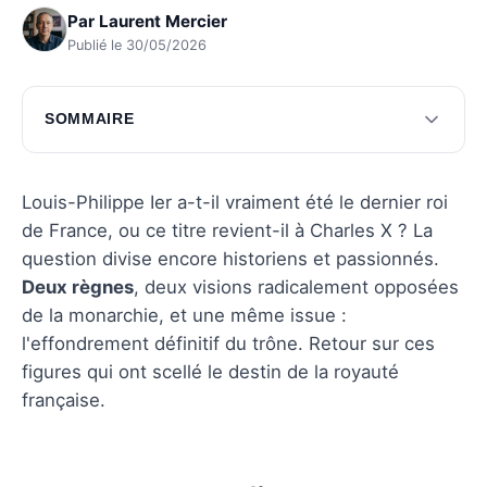
Par
Laurent Mercier
Publié le 30/05/2026
SOMMAIRE
Charles X et la fin de la Restauration
Louis-Philippe Ier et la Monarchie de Juillet
Louis-Philippe Ier a-t-il vraiment été le dernier roi
de France, ou ce titre revient-il à Charles X ? La
L'héritage culturel et politique des derniers
question divise encore historiens et passionnés.
rois
Deux règnes
, deux visions radicalement opposées
Questions fréquentes
de la monarchie, et une même issue :
l'effondrement définitif du trône. Retour sur ces
figures qui ont scellé le destin de la royauté
française.